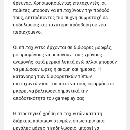
έρευνας. Χρησιμοποιώντας επιταχυντές, οι
παίκτες μπορούν να επιταχύνουν την πρόοδό
τους, επιτρέποντας πιο συχνή συμμετοχή σε
εκδηλώσεις και ταχύτερη πρόσβαση σε νέο
περιεχόμενο.
Οι επιταχυντές έρχονται σε διάφορες μορφές,
με ορισμένους να μειώνουν τους χρόνους
αναμονής κατά μερικά λεπτά ενώ άλλοι μπορούν
να μειώσουν ώρες ή ακόμη και ημέρες. Η
κατανόηση των διαφορετικών τύπων
επιταχυντών και του πότε να τους εφαρμόσετε
μπορεί να βελτιώσει σημαντικά την
αποδοτικότητα του gameplay σας.
Η στρατηγική χρήση επιταχυντών κατά τη
διάρκεια κρίσιμων στιγμών, όπως πριν από
μεγάλες μάχες ή εκδηλώσεις, μπορεί να