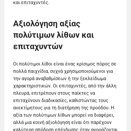
και επιταχυντές.
Αξιολόγηση αξίας
πολύτιμων λίθων και
επιταχυντών
Οι πολύτιμοι λίθοι είναι ένας κρίσιμος πόρος σε
πολλά παιχνίδια, συχνά χρησιμοποιούμενοι για
την αγορά αναβαθμίσεων ή την ξεκλείδωμα
χαρακτηριστικών. Οι επιταχυντές, από την άλλη
πλευρά, επιτρέπουν στους παίκτες να
επιταχύνουν διαδικασίες, καθιστώντας τους
ανεκτίμητους για τη διατήρηση της προόδου. Η
αξία των πολύτιμων λίθων μπορεί να διαφέρει,
αλλά μια κοινή αξιολόγηση είναι ότι παρέχουν
καλύτερη απόδοση επένδυσης όταν αγοράζονται