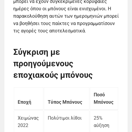
μπορεί να έχουν συγκεκριμένες κορυφαίες
ημέρες όπου οι μπόνους είναι ενισχυμένοι. Η
παρακολούθηση αυτών των ημερομηνιών μπορεί
να βοηθήσει τους παίκτες να προγραμματίσουν
τις αγορές τους αποτελεσματικά.
Σύγκριση με
προηγούμενους
εποχιακούς μπόνους
Ποσό
Εποχή
Τύπος Μπόνους
Μπόνους
Χειμώνας
Πολύτιμοι λίθοι
25%
2022
αύξηση