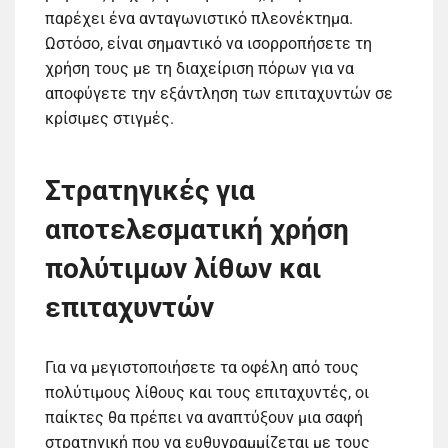
παρέχει ένα ανταγωνιστικό πλεονέκτημα.
Ωστόσο, είναι σημαντικό να ισορροπήσετε τη
χρήση τους με τη διαχείριση πόρων για να
αποφύγετε την εξάντληση των επιταχυντών σε
κρίσιμες στιγμές.
Στρατηγικές για
αποτελεσματική χρήση
πολύτιμων λίθων και
επιταχυντών
Για να μεγιστοποιήσετε τα οφέλη από τους
πολύτιμους λίθους και τους επιταχυντές, οι
παίκτες θα πρέπει να αναπτύξουν μια σαφή
στρατηγική που να ευθυγραμμίζεται με τους