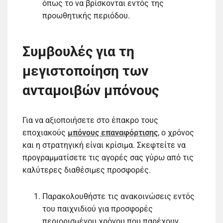
όπως το να βρίσκονται εντός της
προωθητικής περιόδου.
Συμβουλές για τη
μεγιστοποίηση των
ανταμοιβών μπόνους
Για να αξιοποιήσετε στο έπακρο τους
εποχιακούς
μπόνους επαναφόρτισης
, ο χρόνος
και η στρατηγική είναι κρίσιμα. Σκεφτείτε να
προγραμματίσετε τις αγορές σας γύρω από τις
καλύτερες διαθέσιμες προσφορές.
Παρακολουθήστε τις ανακοινώσεις εντός
του παιχνιδιού για προσφορές
περιορισμένου χρόνου που παρέχουν