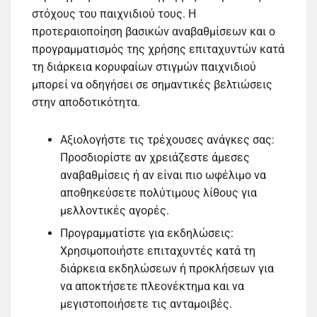
στόχους του παιχνιδιού τους. Η
προτεραιοποίηση βασικών αναβαθμίσεων και ο
προγραμματισμός της χρήσης επιταχυντών κατά
τη διάρκεια κορυφαίων στιγμών παιχνιδιού
μπορεί να οδηγήσει σε σημαντικές βελτιώσεις
στην αποδοτικότητα.
Αξιολογήστε τις τρέχουσες ανάγκες σας:
Προσδιορίστε αν χρειάζεστε άμεσες
αναβαθμίσεις ή αν είναι πιο ωφέλιμο να
αποθηκεύσετε πολύτιμους λίθους για
μελλοντικές αγορές.
Προγραμματίστε για εκδηλώσεις:
Χρησιμοποιήστε επιταχυντές κατά τη
διάρκεια εκδηλώσεων ή προκλήσεων για
να αποκτήσετε πλεονέκτημα και να
μεγιστοποιήσετε τις ανταμοιβές.