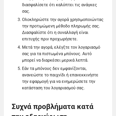
διασφαλίσετε ότι καλύπτει τις ανάγκες
σας.
Ολοκληρώστε την αγορά χρησιμοποιώντας
την προτιμώμενη μέθοδο πληρωμής σας.
Διασφαλίστε ότι η συναλλαγή είναι
επιτυχής πριν προχωρήσετε.
Μετά την αγορά, ελέγξτε τον λογαριασμό
σας για τα πιστωμένα μπόνους. Αυτό
μπορεί να διαρκέσει μερικά λεπτά.
Εάν τα μπόνους δεν εμφανίζονται,
ανανεώστε το παιχνίδι ή επανεκκινήστε
την εφαρμογή για να ενημερώσετε την
κατάσταση του λογαριασμού σας.
Συχνά προβλήματα κατά