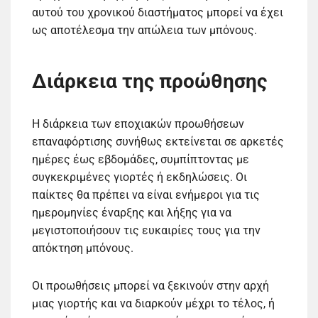
αυτού του χρονικού διαστήματος μπορεί να έχει
ως αποτέλεσμα την απώλεια των μπόνους.
Διάρκεια της προώθησης
Η διάρκεια των εποχιακών προωθήσεων
επαναφόρτισης συνήθως εκτείνεται σε αρκετές
ημέρες έως εβδομάδες, συμπίπτοντας με
συγκεκριμένες γιορτές ή εκδηλώσεις. Οι
παίκτες θα πρέπει να είναι ενήμεροι για τις
ημερομηνίες έναρξης και λήξης για να
μεγιστοποιήσουν τις ευκαιρίες τους για την
απόκτηση μπόνους.
Οι προωθήσεις μπορεί να ξεκινούν στην αρχή
μιας γιορτής και να διαρκούν μέχρι το τέλος, ή