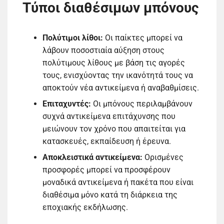
Τύποι διαθέσιμων μπόνους
Πολύτιμοι λίθοι:
Οι παίκτες μπορεί να
λάβουν ποσοστιαία αύξηση στους
πολύτιμους λίθους με βάση τις αγορές
τους, ενισχύοντας την ικανότητά τους να
αποκτούν νέα αντικείμενα ή αναβαθμίσεις.
Επιταχυντές:
Οι μπόνους περιλαμβάνουν
συχνά αντικείμενα επιτάχυνσης που
μειώνουν τον χρόνο που απαιτείται για
κατασκευές, εκπαίδευση ή έρευνα.
Αποκλειστικά αντικείμενα:
Ορισμένες
προσφορές μπορεί να προσφέρουν
μοναδικά αντικείμενα ή πακέτα που είναι
διαθέσιμα μόνο κατά τη διάρκεια της
εποχιακής εκδήλωσης.