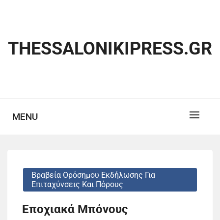
Skip
to
content
THESSALONIKIPRESS.GR
MENU
Βραβεία Ορόσημου Εκδήλωσης Για
Επιταχύνσεις Και Πόρους
Εποχιακά Μπόνους