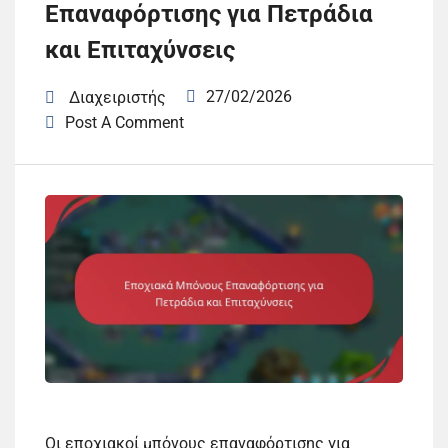
Επαναφόρτισης για Πετράδια
και Επιταχύνσεις
27/02/2026
Διαχειριστής
Post A Comment
Οι εποχιακοί μπόνους επαναφόρτισης για