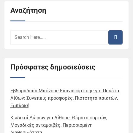
Αναζήτηση
Πρόσφατες δημοσιεύσεις
Εβδομαδιαία Μπόνους Επαναφόρτισης για Πακέτα
Λίθων: Συνεπείς προσφορές, Πιστότητα παικτών,
Εμπλοκή
Κωδικοί Δώρων για Λίθους: Θέματα εορτών,
Μοναδικές ανταμοιβές, Περιορισμένη
διαθεσιμότητα