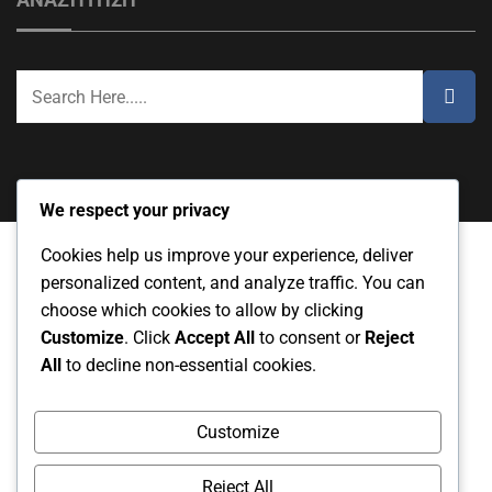
ΑΝΑΖΉΤΗΣΗ
We respect your privacy
Cookies help us improve your experience, deliver
personalized content, and analyze traffic. You can
Το απόρρητό σας
Σχετικά με εμάς
choose which cookies to allow by clicking
Customize
. Click
Accept All
to consent or
Reject
Συμφωνία χρήστη
Cookies και παρακολούθηση
All
to decline non-essential cookies.
Επικοινωνήστε μαζί μας
Customize
Reject All