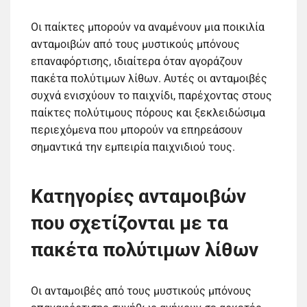
Οι παίκτες μπορούν να αναμένουν μια ποικιλία
ανταμοιβών από τους μυστικούς μπόνους
επαναφόρτισης, ιδιαίτερα όταν αγοράζουν
πακέτα πολύτιμων λίθων. Αυτές οι ανταμοιβές
συχνά ενισχύουν το παιχνίδι, παρέχοντας στους
παίκτες πολύτιμους πόρους και ξεκλειδώσιμα
περιεχόμενα που μπορούν να επηρεάσουν
σημαντικά την εμπειρία παιχνιδιού τους.
Κατηγορίες ανταμοιβών
που σχετίζονται με τα
πακέτα πολύτιμων λίθων
Οι ανταμοιβές από τους μυστικούς μπόνους