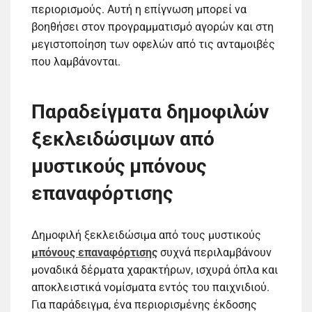
περιορισμούς. Αυτή η επίγνωση μπορεί να
βοηθήσει στον προγραμματισμό αγορών και στη
μεγιστοποίηση των οφελών από τις ανταμοιβές
που λαμβάνονται.
Παραδείγματα δημοφιλών
ξεκλειδώσιμων από
μυστικούς μπόνους
επαναφόρτισης
Δημοφιλή ξεκλειδώσιμα από τους μυστικούς
μπόνους επαναφόρτισης
συχνά περιλαμβάνουν
μοναδικά δέρματα χαρακτήρων, ισχυρά όπλα και
αποκλειστικά νομίσματα εντός του παιχνιδιού.
Για παράδειγμα, ένα περιορισμένης έκδοσης