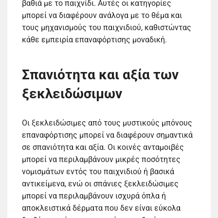
βαθιά με το παιχνίδι. Αυτές οι κατηγορίες
μπορεί να διαφέρουν ανάλογα με το θέμα και
τους μηχανισμούς του παιχνιδιού, καθιστώντας
κάθε εμπειρία επαναφόρτισης μοναδική.
Σπανιότητα και αξία των
ξεκλειδώσιμων
Οι ξεκλειδώσιμες από τους μυστικούς μπόνους
επαναφόρτισης μπορεί να διαφέρουν σημαντικά
σε σπανιότητα και αξία. Οι κοινές ανταμοιβές
μπορεί να περιλαμβάνουν μικρές ποσότητες
νομισμάτων εντός του παιχνιδιού ή βασικά
αντικείμενα, ενώ οι σπάνιες ξεκλειδώσιμες
μπορεί να περιλαμβάνουν ισχυρά όπλα ή
αποκλειστικά δέρματα που δεν είναι εύκολα