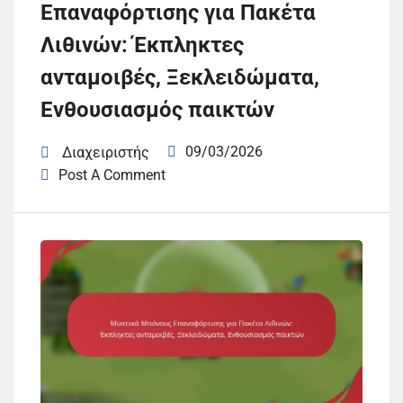
Επαναφόρτισης για Πακέτα
Λιθινών: Έκπληκτες
ανταμοιβές, Ξεκλειδώματα,
Ενθουσιασμός παικτών
09/03/2026
Διαχειριστής
Post A Comment