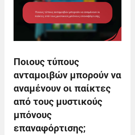
Ποιους τύπους
ανταμοιβών μπορούν να
αναμένουν οι παίκτες
από τους μυστικούς
μπόνους
επαναφόρτισης;