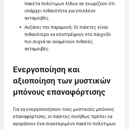
πακέτα πολύτιμων λίθων αν γνωρίζουν ότι
υπάρχει πιθανότητα για επιπλέον
ανταμοιβές.
Αυξάνει την παραμονή: Οι παίκτες είναι
πιθανότερο να επιστρέψουν στο παιχνίδι
πιο συχνά αν αναμένουν πιθανές
ανταμοιβές.
Ενεργοποίηση και
αξιοποίηση των μυστικών
μπόνους επαναφόρτισης
Για να ενεργοποιήσουν τους μυστικούς μπόνους
επαναφόρτισης, οι παίκτες συνήθως πρέπει να
αγοράσουν ένα συγκεκριμένο πακέτο πολύτιμων