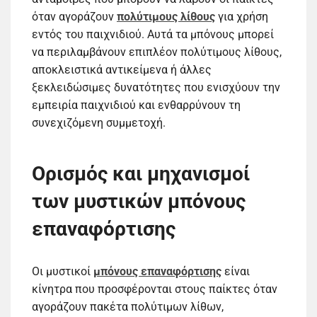
όταν αγοράζουν
πολύτιμους λίθους
για χρήση
εντός του παιχνιδιού. Αυτά τα μπόνους μπορεί
να περιλαμβάνουν επιπλέον πολύτιμους λίθους,
αποκλειστικά αντικείμενα ή άλλες
ξεκλειδώσιμες δυνατότητες που ενισχύουν την
εμπειρία παιχνιδιού και ενθαρρύνουν τη
συνεχιζόμενη συμμετοχή.
Ορισμός και μηχανισμοί
των μυστικών μπόνους
επαναφόρτισης
Οι μυστικοί
μπόνους επαναφόρτισης
είναι
κίνητρα που προσφέρονται στους παίκτες όταν
αγοράζουν πακέτα πολύτιμων λίθων,