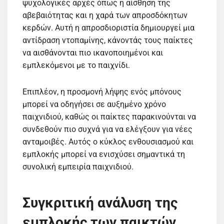
ψυχολογικές αρχές όπως η αίσθηση της
αβεβαιότητας και η χαρά των απροσδόκητων
κερδών. Αυτή η απροσδιοριστία δημιουργεί μια
αντίδραση ντοπαμίνης, κάνοντάς τους παίκτες
να αισθάνονται πιο ικανοποιημένοι και
εμπλεκόμενοι με το παιχνίδι.
Επιπλέον, η προσμονή λήψης ενός μπόνους
μπορεί να οδηγήσει σε αυξημένο χρόνο
παιχνιδιού, καθώς οι παίκτες παρακινούνται να
συνδεθούν πιο συχνά για να ελέγξουν για νέες
ανταμοιβές. Αυτός ο κύκλος ενθουσιασμού και
εμπλοκής μπορεί να ενισχύσει σημαντικά τη
συνολική εμπειρία παιχνιδιού.
Συγκριτική ανάλυση της
εμπλοκής των παικτών