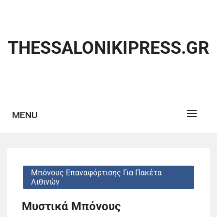
Skip
to
content
THESSALONIKIPRESS.GR
MENU
Μπόνους Επαναφόρτισης Για Πακέτα
Λιθινών
Μυστικά Μπόνους