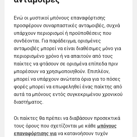
Ενώ οι μυστικοί μπόνους επαναφόρτισης
προσφέρουν συναρπαστικές ανταμοιβές, συχνά
υπάρχουν περιορισμοί ή προϋποθέσεις που
συνδέονται. Για παράδειγμα, ορισμένες
ανταμοιβές μπορεί να είναι διαθέσιμες μόνο για
περιορισμένο χρόνο ή να απαιτούν από τους
παίκτες να φτάσουν σε ορισμένα επίπεδα πριν
μπορέσουν να χρησιμοποιηθούν. Επιπλέον,
μπορεί να υπάρχουν ανώτατα όρια για το πόσες
φορές μπορεί να επωφεληθεί ένας παίκτης από
αυτά τα μπόνους εντός συγκεκριμένου χρονικού
διαστήματος.
Οι παίκτες θα πρέπει να διαβάσουν προσεκτικά
τους όρους που σχετίζονται με κάθε
μπόνους
επαναφόρτισης για
να κατανοήσουν τυχόν