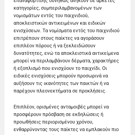
επαναφόρτισης συνήθως ανήκουν σε αρκετές
κατηγορίες, συμπεριλαμβανομένων των
νομισμάτων εντός του παιχνιδιού,
αποκλειστικών αντικειμένων και ειδικών
ενισχύσεων. Τα νομίσματα εντός του παιχνιδιού
επιτρέπουν στους παίκτες να αγοράσουν
επιπλέον πόρους ή να ξεκλειδώσουν
δυνατότητες, ενώ τα αποκλειστικά αντικείμενα
μπορεί να περιλαμβάνουν δέρματα, χαρακτήρες
ή εξοπλισμό που ενισχύουν το παιχνίδι. Οι
ειδικές ενισχύσεις μπορούν προσωρινά να
αυξήσουν τις ικανότητες των παικτών ή να
παρέχουν πλεονεκτήματα σε προκλήσεις.
Επιπλέον, ορισμένες ανταμοιβές μπορεί να
προσφέρουν πρόσβαση σε εκδηλώσεις ή
προωθήσεις περιορισμένου χρόνου,
ενθαρρύνοντας τους παίκτες να εμπλακούν πιο