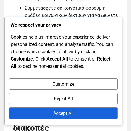
Συμμετάσχετε σε κοινοτικά φόρουμ ή
ομάδες κοινωνικών δικτύων για να μείνετε
ενημερωμένοι.
We respect your privacy
Ολοκληρώστε τις απαιτούμενες εργασίες
Cookies help us improve your experience, deliver
εντός του χρονικού πλαισίου του
personalized content, and analyze traffic. You can
γεγονότος.
choose which cookies to allow by clicking
Customize
. Click
Accept All
to consent or
Reject
Η αλληλεπίδραση με άλλους παίκτες μπορεί
All
to decline non-essential cookies.
επίσης να ενισχύσει την εμπειρία, καθώς πολλά
γεγονότα ενθαρρύνουν την ομαδική εργασία και
τη συνεργασία.
Customize
Reject All
Οφέλη από την εμπλοκή με
Accept All
την κοινότητα κατά τις
διακοπές