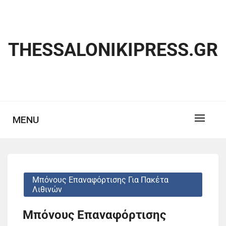
Skip
to
content
THESSALONIKIPRESS.GR
MENU
Μπόνους Επαναφόρτισης Για Πακέτα
Λιθινών
Μπόνους Επαναφόρτισης