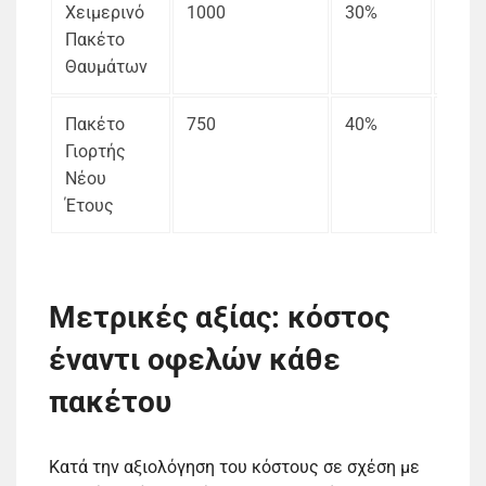
Χειμερινό
1000
30%
Αποκ
Πακέτο
Σkin
Θαυμάτων
Πακέτο
750
40%
Εκρη
Γιορτής
Φωτ
Νέου
Έτους
Μετρικές αξίας: κόστος
έναντι οφελών κάθε
πακέτου
Κατά την αξιολόγηση του κόστους σε σχέση με