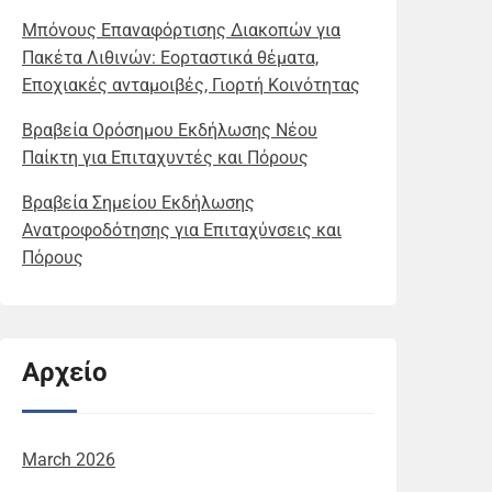
Μπόνους Επαναφόρτισης Διακοπών για
Πακέτα Λιθινών: Εορταστικά θέματα,
Εποχιακές ανταμοιβές, Γιορτή Κοινότητας
Βραβεία Ορόσημου Εκδήλωσης Νέου
Παίκτη για Επιταχυντές και Πόρους
Βραβεία Σημείου Εκδήλωσης
Ανατροφοδότησης για Επιταχύνσεις και
Πόρους
Αρχείο
March 2026