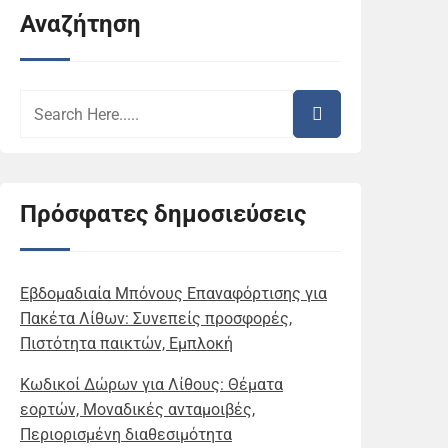
Αναζήτηση
Πρόσφατες δημοσιεύσεις
Εβδομαδιαία Μπόνους Επαναφόρτισης για
Πακέτα Λίθων: Συνεπείς προσφορές,
Πιστότητα παικτών, Εμπλοκή
Κωδικοί Δώρων για Λίθους: Θέματα
εορτών, Μοναδικές ανταμοιβές,
Περιορισμένη διαθεσιμότητα