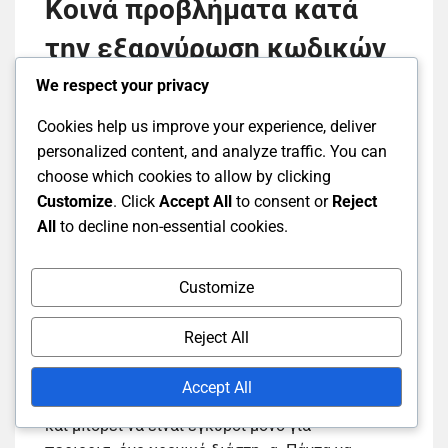
Κοινά προβλήματα κατά
την εξαργύρωση κωδικών
δώρων
We respect your privacy
Cookies help us improve your experience, deliver
Ένα κοινό πρόβλημα που αντιμετωπίζουν οι
personalized content, and analyze traffic. You can
χρήστες είναι η λανθασμένη εισαγωγή του
choose which cookies to allow by clicking
κωδικού. Ακόμα και ένα μόνο λάθος χαρακτήρα
Customize
. Click
Accept All
to consent or
Reject
μπορεί να έχει ως αποτέλεσμα ένα μήνυμα
All
to decline non-essential cookies.
σφάλματος που δηλώνει ότι ο κωδικός είναι
άκυρος. Ελέγξτε διπλά την καταχώρισή σας πριν
Customize
υποβάλετε.
Reject All
Ένα άλλο συχνό πρόβλημα είναι η προσπάθεια
εξαργύρωσης ληγμένων κωδικών. Πολλοί
Accept All
κωδικοί δώρων είναι περιορισμένης διάρκειας
και μπορεί να είναι έγκυροι μόνο για