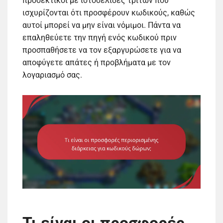
προσεκτικοί με ιστοσελίδες τρίτων που
ισχυρίζονται ότι προσφέρουν κωδικούς, καθώς
αυτοί μπορεί να μην είναι νόμιμοι. Πάντα να
επαληθεύετε την πηγή ενός κωδικού πριν
προσπαθήσετε να τον εξαργυρώσετε για να
αποφύγετε απάτες ή προβλήματα με τον
λογαριασμό σας.