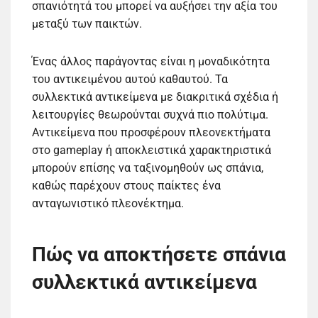
σπανιότητά του μπορεί να αυξήσει την αξία του
μεταξύ των παικτών.
Ένας άλλος παράγοντας είναι η μοναδικότητα
του αντικειμένου αυτού καθαυτού. Τα
συλλεκτικά αντικείμενα με διακριτικά σχέδια ή
λειτουργίες θεωρούνται συχνά πιο πολύτιμα.
Αντικείμενα που προσφέρουν πλεονεκτήματα
στο gameplay ή αποκλειστικά χαρακτηριστικά
μπορούν επίσης να ταξινομηθούν ως σπάνια,
καθώς παρέχουν στους παίκτες ένα
ανταγωνιστικό πλεονέκτημα.
Πώς να αποκτήσετε σπάνια
συλλεκτικά αντικείμενα