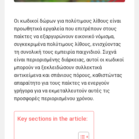
Οι κωδικοί δώρων για πολύτιμους λίθους είναι
προωθητικά εργαλεία που επιτρέπουν στους
παίκτες να εξαργυρώνουν εικονικό νόμισμα,
συγκεκριμένα πολύτιμους λίθους, ενισχύοντας
τη συνολική τους εμπειρία παιχνιδιού. Συχνά
είναι περιορισμένης διάρκειας, αυτοί οι κωδικοί
μπορούν να ξεκλειδώσουν συλλεκτικά
αντικείμενα και σπάνιους πόρους, καθιστώντας
απαραίτητο για τους παίκτες να ενεργούν
γρήγορα για να εκμεταλλευτούν αυτές τις
προσφορές περιορισμένου χρόνου.
Key sections in the article: