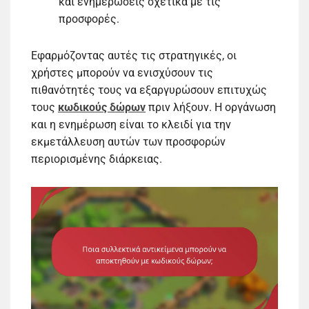
και ενημερώσεις σχετικά με τις
προσφορές.
Εφαρμόζοντας αυτές τις στρατηγικές, οι
χρήστες μπορούν να ενισχύσουν τις
πιθανότητές τους να εξαργυρώσουν επιτυχώς
τους
κωδικούς δώρων
πριν λήξουν. Η οργάνωση
και η ενημέρωση είναι το κλειδί για την
εκμετάλλευση αυτών των προσφορών
περιορισμένης διάρκειας.