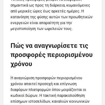
σημαντικά ως προς τη διάρκεια, κυμαινόμενες
από μερικές ώρες έως αρκετές ημέρες. Η
κατανόηση της φύσης αυτών των προωθητικών
ενεργειών είναι απαραίτητη για την
μεγιστοποίηση των ωφελειών τους.
Πώς να αναγνωρίσετε τις
προσφορές περιορισμένου
χρόνου
Η αναγνώριση προσφορών περιορισμένου
χρόνου απαιτεί προσοχή και επίγνωση
διαφόρων πλατφορμών όπου μοιράζονται οι
κωδικοί δώρων. Η τακτική παρακολούθηση
επίσημων ιστοσελίδων, καναλιών κοινωνικών