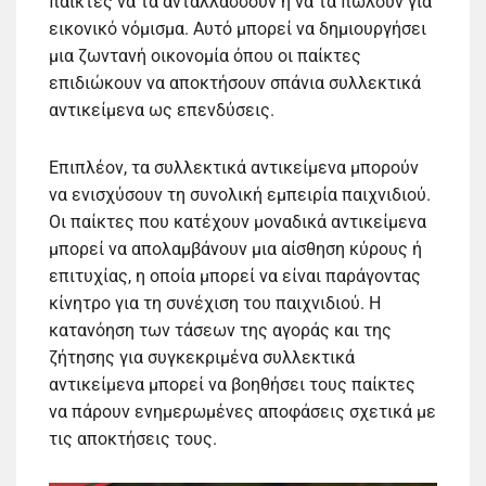
παίκτες να τα ανταλλάσσουν ή να τα πωλούν για
εικονικό νόμισμα. Αυτό μπορεί να δημιουργήσει
μια ζωντανή οικονομία όπου οι παίκτες
επιδιώκουν να αποκτήσουν σπάνια συλλεκτικά
αντικείμενα ως επενδύσεις.
Επιπλέον, τα συλλεκτικά αντικείμενα μπορούν
να ενισχύσουν τη συνολική εμπειρία παιχνιδιού.
Οι παίκτες που κατέχουν μοναδικά αντικείμενα
μπορεί να απολαμβάνουν μια αίσθηση κύρους ή
επιτυχίας, η οποία μπορεί να είναι παράγοντας
κίνητρο για τη συνέχιση του παιχνιδιού. Η
κατανόηση των τάσεων της αγοράς και της
ζήτησης για συγκεκριμένα συλλεκτικά
αντικείμενα μπορεί να βοηθήσει τους παίκτες
να πάρουν ενημερωμένες αποφάσεις σχετικά με
τις αποκτήσεις τους.