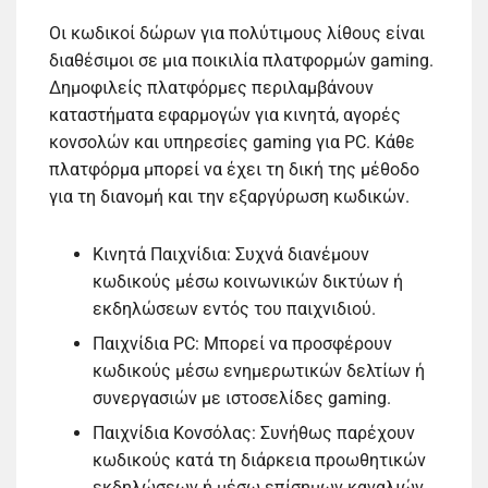
Οι κωδικοί δώρων για πολύτιμους λίθους είναι
διαθέσιμοι σε μια ποικιλία πλατφορμών gaming.
Δημοφιλείς πλατφόρμες περιλαμβάνουν
καταστήματα εφαρμογών για κινητά, αγορές
κονσολών και υπηρεσίες gaming για PC. Κάθε
πλατφόρμα μπορεί να έχει τη δική της μέθοδο
για τη διανομή και την εξαργύρωση κωδικών.
Κινητά Παιχνίδια: Συχνά διανέμουν
κωδικούς μέσω κοινωνικών δικτύων ή
εκδηλώσεων εντός του παιχνιδιού.
Παιχνίδια PC: Μπορεί να προσφέρουν
κωδικούς μέσω ενημερωτικών δελτίων ή
συνεργασιών με ιστοσελίδες gaming.
Παιχνίδια Κονσόλας: Συνήθως παρέχουν
κωδικούς κατά τη διάρκεια προωθητικών
εκδηλώσεων ή μέσω επίσημων καναλιών.