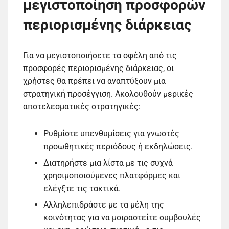
μεγιστοποίηση προσφορών
περιορισμένης διάρκειας
Για να μεγιστοποιήσετε τα οφέλη από τις
προσφορές περιορισμένης διάρκειας, οι
χρήστες θα πρέπει να αναπτύξουν μια
στρατηγική προσέγγιση. Ακολουθούν μερικές
αποτελεσματικές στρατηγικές:
Ρυθμίστε υπενθυμίσεις για γνωστές
προωθητικές περιόδους ή εκδηλώσεις.
Διατηρήστε μια λίστα με τις συχνά
χρησιμοποιούμενες πλατφόρμες και
ελέγξτε τις τακτικά.
Αλληλεπιδράστε με τα μέλη της
κοινότητας για να μοιραστείτε συμβουλές