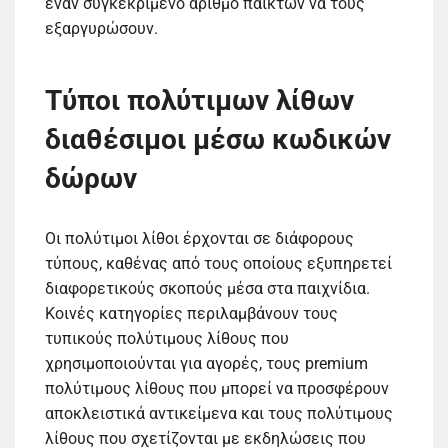
έναν συγκεκριμένο αριθμό παικτών να τους
εξαργυρώσουν.
Τύποι πολύτιμων λίθων
διαθέσιμοι μέσω κωδικών
δώρων
Οι πολύτιμοι λίθοι έρχονται σε διάφορους
τύπους, καθένας από τους οποίους εξυπηρετεί
διαφορετικούς σκοπούς μέσα στα παιχνίδια.
Κοινές κατηγορίες περιλαμβάνουν τους
τυπικούς πολύτιμους λίθους που
χρησιμοποιούνται για αγορές, τους premium
πολύτιμους λίθους που μπορεί να προσφέρουν
αποκλειστικά αντικείμενα και τους πολύτιμους
λίθους που σχετίζονται με εκδηλώσεις που