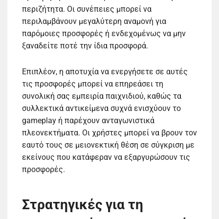
περιζήτητα. Οι συνέπειες μπορεί να
περιλαμβάνουν μεγαλύτερη αναμονή για
παρόμοιες προσφορές ή ενδεχομένως να μην
ξαναδείτε ποτέ την ίδια προσφορά.
Επιπλέον, η αποτυχία να ενεργήσετε σε αυτές
τις προσφορές μπορεί να επηρεάσει τη
συνολική σας εμπειρία παιχνιδιού, καθώς τα
συλλεκτικά αντικείμενα συχνά ενισχύουν το
gameplay ή παρέχουν ανταγωνιστικά
πλεονεκτήματα. Οι χρήστες μπορεί να βρουν τον
εαυτό τους σε μειονεκτική θέση σε σύγκριση με
εκείνους που κατάφεραν να εξαργυρώσουν τις
προσφορές.
Στρατηγικές για τη