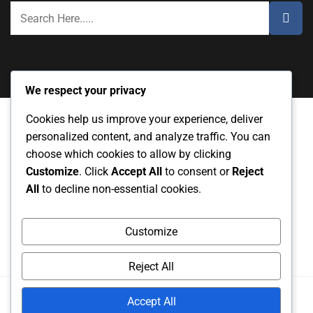
We respect your privacy
Cookies help us improve your experience, deliver
personalized content, and analyze traffic. You can
Το απόρρητό σας
Σχετικά με εμάς
choose which cookies to allow by clicking
Customize
. Click
Accept All
to consent or
Reject
Συμφωνία χρήστη
Cookies και παρακολούθηση
All
to decline non-essential cookies.
Επικοινωνήστε μαζί μας
Customize
Reject All
Copyright
2025. All rights reserved.
Accept All