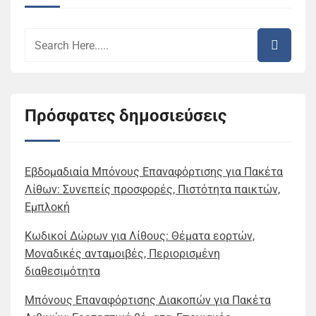
Πρόσφατες δημοσιεύσεις
Εβδομαδιαία Μπόνους Επαναφόρτισης για Πακέτα
Λίθων: Συνεπείς προσφορές, Πιστότητα παικτών,
Εμπλοκή
Κωδικοί Δώρων για Λίθους: Θέματα εορτών,
Μοναδικές ανταμοιβές, Περιορισμένη
διαθεσιμότητα
Μπόνους Επαναφόρτισης Διακοπών για Πακέτα